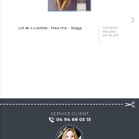
Lot de 4 culottes - Maxi chic - Sloggi
Connectez-
Lot
vous pour
voir les prix
SERVICE CLIENT
04 94 68 05 15